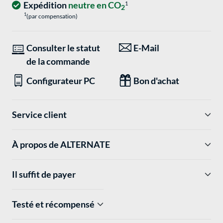
Expédition
neutre en CO
1
2
1
(par compensation)
Consulter le statut
E-Mail
de la commande
Configurateur PC
Bon d'achat
Service client
À propos de ALTERNATE
Il suffit de payer
Testé et récompensé