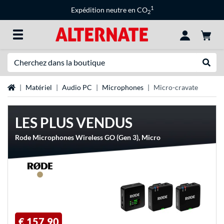
1
Expédition neutre en CO
2
Recherche
Recher
Page d'accueil
Matériel
Audio PC
Microphones
Micro-cravate
LES PLUS VENDUS
Rode Microphones Wireless GO (Gen 3), Micro
€ 157,90