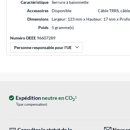
Caractéristique
Serrure à baïonnette
Accessoires
Disponible
Câble TRRS, câble
Dimensions
Largeur: 123 mm x Hauteur: 17 mm x Prof
Poids
5 gramme(s)
Numéro DEEE
96607289
Personne responsable pour l'UE
Expédition
neutre en CO
1
2
1
(par compensation)
Consulter le statut de la
Nous so