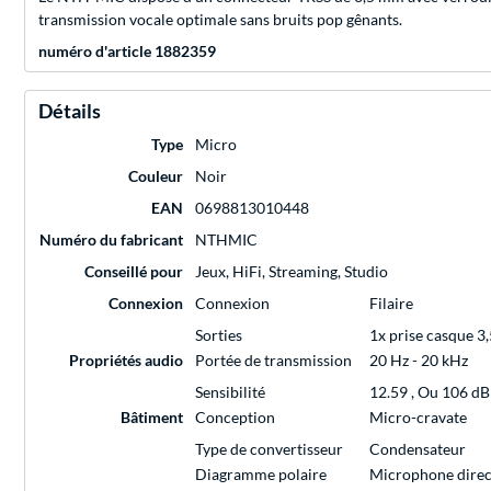
transmission vocale optimale sans bruits pop gênants.
numéro d'article 1882359
Détails
Type
Micro
Couleur
Noir
EAN
0698813010448
Numéro du fabricant
NTHMIC
Conseillé pour
Jeux, HiFi, Streaming, Studio
Connexion
Connexion
Filaire
Sorties
1x prise casque 
Propriétés audio
Portée de transmission
20 Hz - 20 kHz
Sensibilité
12.59 , Ou 106 dB
Bâtiment
Conception
Micro-cravate
Type de convertisseur
Condensateur
Diagramme polaire
Microphone direct