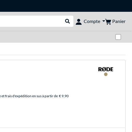
Panier
Compte
Rechercher dans le shop
Pas
et frais d'expédition en sus à partir de
€ 9,90