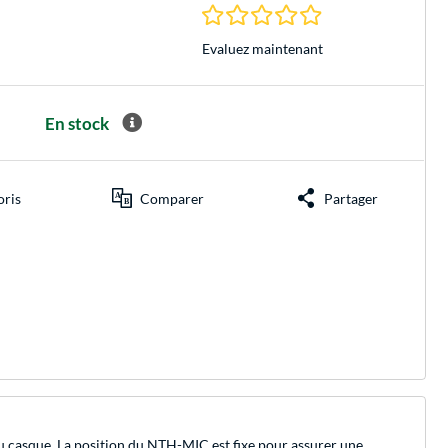
0.0 Étoiles à 0 Évalu
Evaluez maintenant
En stock
oris
Comparer
Partager
u casque. La position du NTH-MIC est fixe pour assurer une