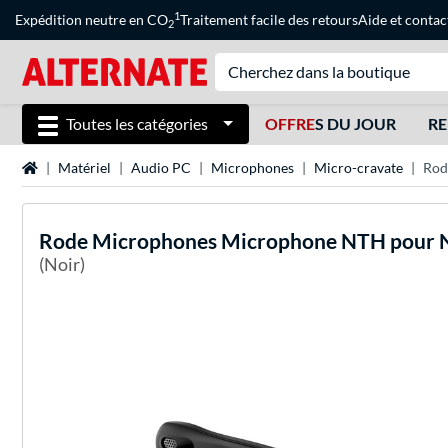
1
Expédition neutre en CO
Traitement facile des retours
Aide
et
contac
2
Toutes les catégories
OFFRE
S DU JOUR
RE
Page d'accueil
Matériel
Audio PC
Microphones
Micro-cravate
Rod
Rode Microphones
Microphone NTH pour
(Noir)