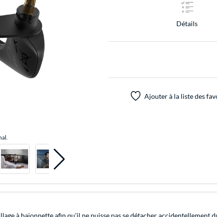
Détails
Ajouter à la liste des fav
nal.
ge à baïonnette afin qu’il ne puisse pas se détacher accidentellement d