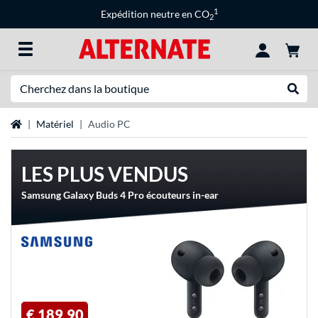
1
Expédition neutre en CO
2
Recherche
Recher
Page d'accueil
Matériel
Audio PC
LES PLUS VENDUS
Samsung Galaxy Buds 4 Pro écouteurs in-ear
€ 189,90