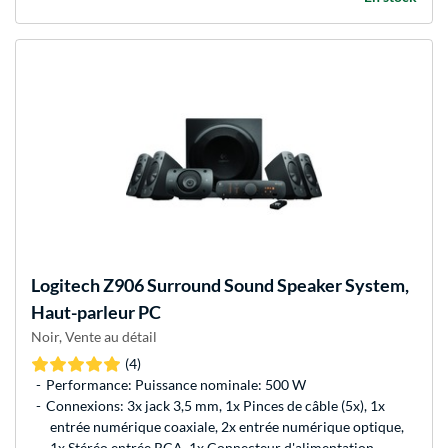
Logitech
Z906 Surround Sound Speaker System,
Haut-parleur PC
Noir, Vente au détail
(4)
Performance: Puissance nominale: 500 W
Connexions: 3x jack 3,5 mm, 1x Pinces de câble (5x), 1x
entrée numérique coaxiale, 2x entrée numérique optique,
1x Stéréo entrée RCA, 1x Connecteur d'alimentation