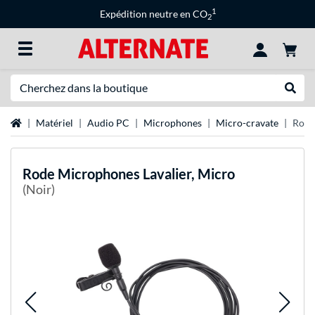
1
Expédition neutre en CO
2
Recherche
Recher
Page d'accueil
Matériel
Audio PC
Microphones
Micro-cravate
Rode
Rode Microphones
Lavalier, Micro
(Noir)