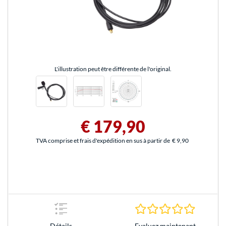
L'illustration peut être différente de l'original.
€ 179,90
TVA comprise et frais d'expédition en sus à partir de
€ 9,90
0.0 Étoile
Evaluez maintenant
Détails