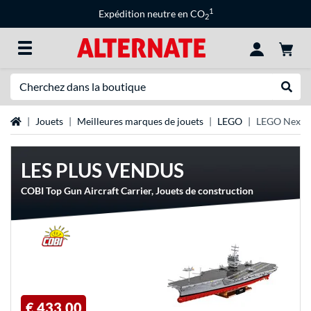
1
Expédition neutre en CO
2
Recherche
Recher
Page d'accueil
Jouets
Meilleures marques de jouets
LEGO
LEGO Nexo 
LES PLUS VENDUS
COBI Top Gun Aircraft Carrier, Jouets de construction
€ 433,00