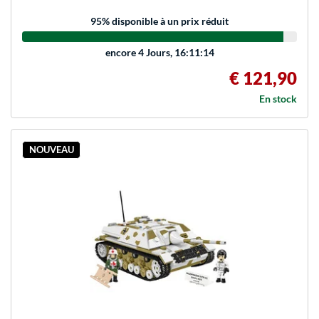
95
% disponible à un prix réduit
encore
4 Jours, 16:11:14
€ 121,90
En stock
NOUVEAU