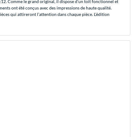
2. Comme le grand original, il dispose d’un toit fonctionnel et
éléments ont été conçus avec des impressions de haute qualité.
ces qui attireront l’attention dans chaque pièce. L’édition