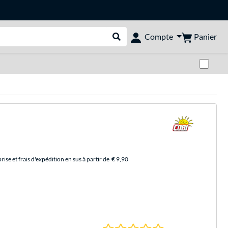
Panier
Compte
Rechercher dans le shop
Pas
se et frais d'expédition en sus à partir de
€ 9,90
0.0 Étoiles à 0 Évalu