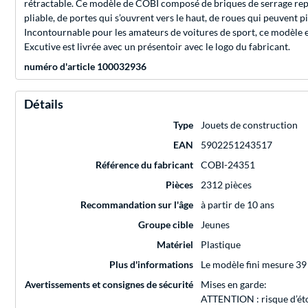
rétractable. Ce modèle de COBI composé de briques de serrage repro
pliable, de portes qui s’ouvrent vers le haut, de roues qui peuvent p
Incontournable pour les amateurs de voitures de sport, ce modèle en
Excutive est livrée avec un présentoir avec le logo du fabricant.
numéro d'article 100032936
Détails
Type
Jouets de construction
EAN
5902251243517
Référence du fabricant
COBI-24351
Pièces
2312 pièces
Recommandation sur l'âge
à partir de 10 ans
Groupe cible
Jeunes
Matériel
Plastique
Plus d'informations
Le modèle fini mesure 39 
Avertissements et consignes de sécurité
Mises en garde:
ATTENTION : risque d’éto