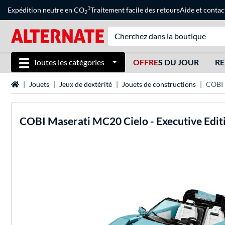
1
Expédition neutre en CO
Traitement facile des retours
Aide
et
contac
2
Toutes les catégories
OFFRE
S DU JOUR
RE
Page d'accueil
Jouets
Jeux de dextérité
Jouets de constructions
COBI 
COBI
Maserati MC20 Cielo - Executive Editi