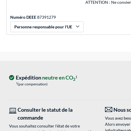
ATTENTION : Ne convient
Numéro DEEE
87391279
Personne responsable pour l'UE
Expédition
neutre en CO
1
2
1
(par compensation)
Consulter le statut de la
Nous so
commande
Vous avez beso
Alors envoyer
Vous souhaitez consulter l'état de votre
info@alternate