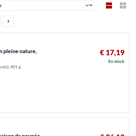
 pleine nature,
€ 17,19
En stock
ce(s), 401 g
maison de poupée,