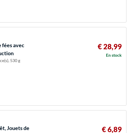
e fées avec
€ 28,99
uction
En stock
ce(s), 530 g
êt, Jouets de
€ 6,89