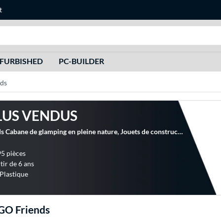
t
Recherche
FURBISHED
PC-BUILDER
ds
LUS VENDUS
LEGO Friends Cabane de glamping en pleine nature, Jouets de construction
95 pièces
tir de 6 ans
 Plastique
GO Friends