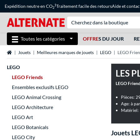
1
Expédition neutre en CO
Traitement facile des retours
Aide
et
contac
2
Toutes les catégories
OFFRE
S DU JOUR
RE
Page d'accueil
Jouets
Meilleures marques de jouets
LEGO
LEGO Frien
LEGO
LES P
LEGO Friends
Ensembles exclusifs LEGO
LEGO Animal Crossing
Pièces: 2
Age: à par
LEGO Architecture
Matériel:
LEGO Art
LEGO Botanicals
Jouets LE
LEGO City