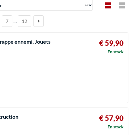
7
12
…
frappe ennemi, Jouets
€ 59,90
En stock
truction
€ 57,90
En stock