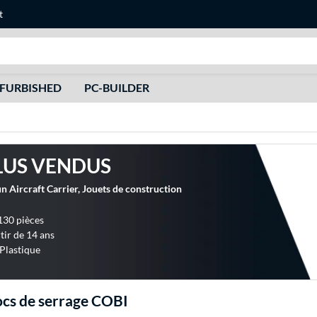
t
Recherche
FURBISHED
PC-BUILDER
LUS VENDUS
 Aircraft Carrier, Jouets de construction
 130 pièces
tir de 14 ans
 Plastique
ocs de serrage COBI