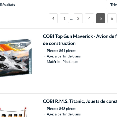
Trier
Résultats
1
3
4
5
6
…
COBI
Top Gun Maverick - Avion de 
de construction
Pièces: 851 pièces
Age: à partir de 8 ans
Matériel: Plastique
COBI
R.M.S. Titanic, Jouets de cons
Pièces: 848 pièces
Age: à partir de 8 ans