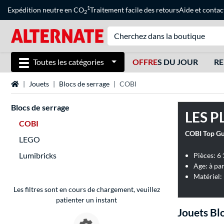
1
Expédition neutre en CO
Traitement facile des retours
Aide
et
contac
2
Toutes les catégories
OFFRE
S DU JOUR
RE
Page d'accueil
Jouets
Blocs de serrage
COBI
Blocs de serrage
LES P
COBI
COBI Top Gun
LEGO
Lumibricks
Pièces: 6
Age: à par
Matériel:
Les filtres sont en cours de chargement, veuillez
patienter un instant
Jouets Bl