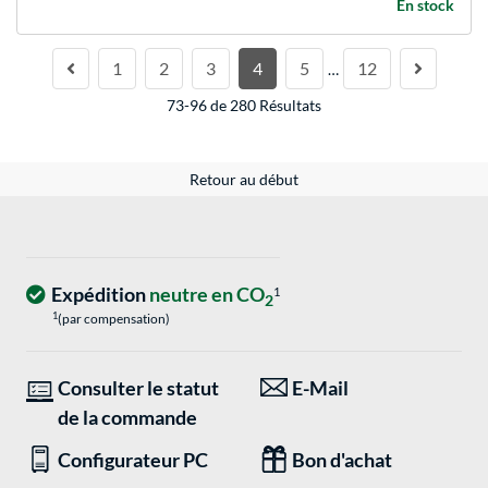
En stock
1
2
3
4
5
12
…
73-96 de 280 Résultats
Retour au début
Expédition
neutre en CO
1
2
1
(par compensation)
Consulter le statut
E-Mail
de la commande
Configurateur PC
Bon d'achat