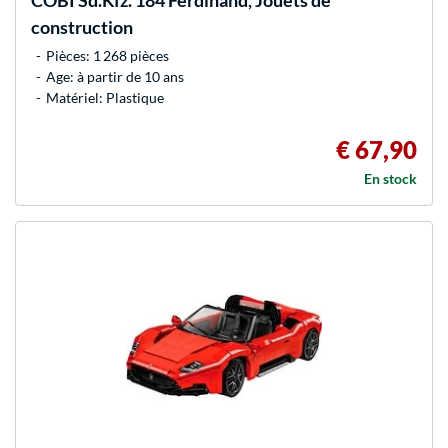
COBI
Sd.Kfz. 184 Ferdinand, Jouets de
construction
Pièces: 1 268 pièces
Age: à partir de 10 ans
Matériel: Plastique
€ 67,90
En stock