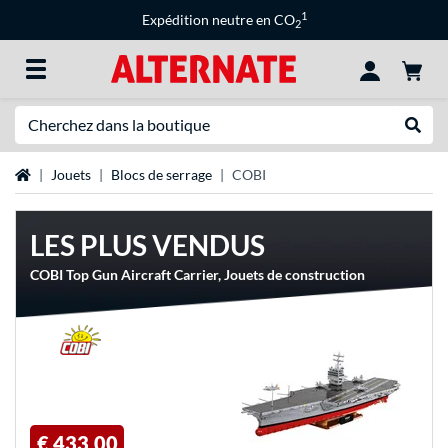
1
Expédition neutre en CO
2
Recherche
Recher
Page d'accueil
Jouets
Blocs de serrage
COBI
LES PLUS VENDUS
COBI Top Gun Aircraft Carrier, Jouets de construction
€ 433,00