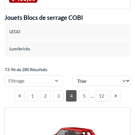
Jouets Blocs de serrage COBI
LEGO
Lumibricks
73-96 de 280 Résultats
Trier
Filtrage
1
2
3
4
5
12
…