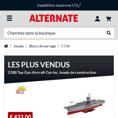
1
Expédition neutre en CO
2
Recherche
Recher
Page d'accueil
Jouets
Blocs de serrage
COBI
LES PLUS VENDUS
COBI Top Gun Aircraft Carrier, Jouets de construction
€ 433,00