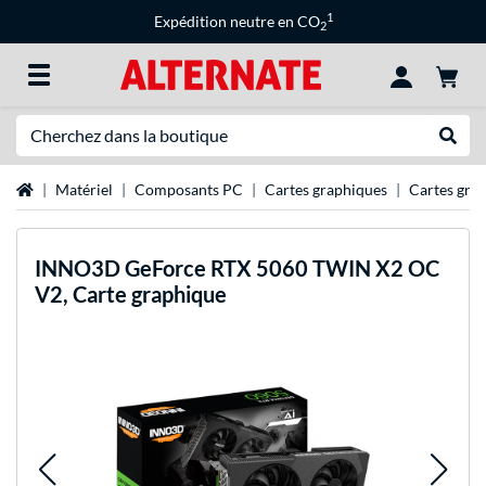
1
Expédition neutre en CO
2
Recherche
Recher
Page d'accueil
Matériel
Composants PC
Cartes graphiques
Cartes gra
INNO3D
GeForce RTX 5060 TWIN X2 OC
V2, Carte graphique