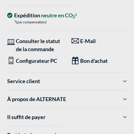
Expédition
neutre en CO
1
2
1
(par compensation)
Consulter le statut
E-Mail
de la commande
Configurateur PC
Bon d'achat
Service client
À propos de ALTERNATE
Il suffit de payer