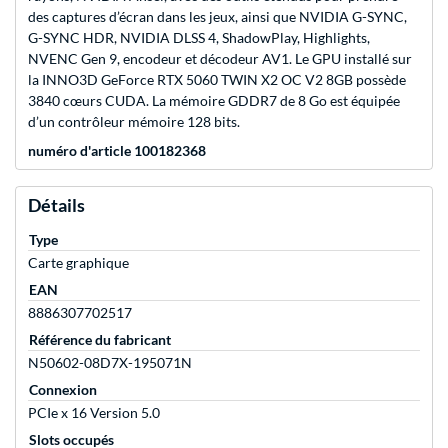
des captures d’écran dans les jeux, ainsi que NVIDIA G-SYNC,
G-SYNC HDR, NVIDIA DLSS 4, ShadowPlay, Highlights,
NVENC Gen 9, encodeur et décodeur AV1. Le GPU installé sur
la INNO3D GeForce RTX 5060 TWIN X2 OC V2 8GB possède
3840 cœurs CUDA. La mémoire GDDR7 de 8 Go est équipée
d’un contrôleur mémoire 128 bits.
numéro d'article 100182368
Détails
Type
Carte graphique
EAN
8886307702517
Référence du fabricant
N50602-08D7X-195071N
Connexion
PCIe x 16 Version 5.0
Slots occupés