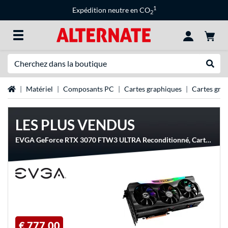
1
Expédition neutre en CO
2
Recherche
Recher
Page d'accueil
Matériel
Composants PC
Cartes graphiques
Cartes gra
LES PLUS VENDUS
EVGA GeForce RTX 3070 FTW3 ULTRA Reconditionné, Carte graphique
€ 777,00