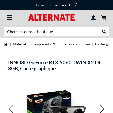
1
Expédition neutre en CO
2
Recherche
Recher
Page d'accueil
Matériel
Composants PC
Cartes graphiques
Cartes gra
INNO3D
GeForce RTX 5060 TWIN X2 OC
8GB, Carte graphique