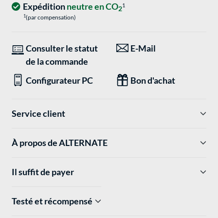
Expédition
neutre en CO
1
2
1
(par compensation)
Consulter le statut
E-Mail
de la commande
Configurateur PC
Bon d'achat
Service client
À propos de ALTERNATE
Il suffit de payer
Testé et récompensé