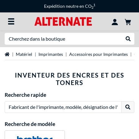
1
Expédition neutre en CO
2
Recherche
Recher
Page d'accueil
Matériel
Imprimantes
Accessoires pour Imprimantes
Ch
INVENTEUR DES ENCRES ET DES
TONERS
Recherche rapide
Effect
Recherche de modèle