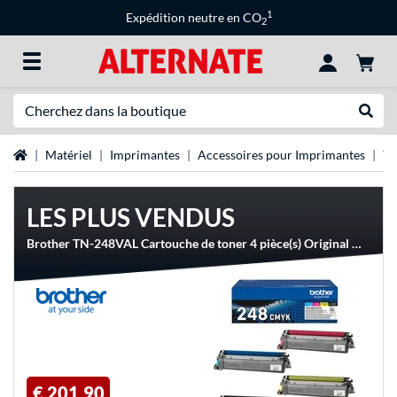
1
Expédition neutre en CO
2
Recherche
Recher
Page d'accueil
Matériel
Imprimantes
Accessoires pour Imprimantes
To
LES PLUS VENDUS
Brother TN-248VAL Cartouche de toner 4 pièce(s) Original Noir, Cyan, Magenta, Jaune
€ 201,90