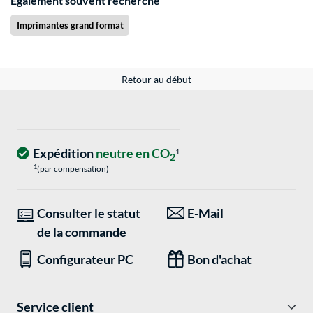
Également souvent recherché
Imprimantes grand format
Retour au début
Expédition
neutre en CO
1
2
1
(par compensation)
Consulter le statut
E-Mail
de la commande
Configurateur PC
Bon d'achat
Service client