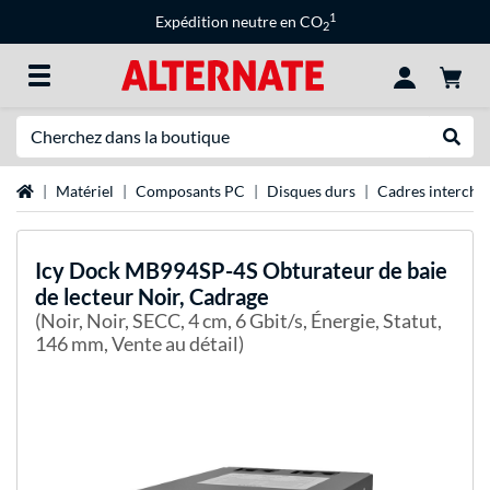
1
Expédition neutre en CO
2
Recherche
Recher
Page d'accueil
Matériel
Composants PC
Disques durs
Cadres intercha
Icy Dock
MB994SP-4S Obturateur de baie
de lecteur Noir, Cadrage
(Noir, Noir, SECC, 4 cm, 6 Gbit/s, Énergie, Statut,
146 mm, Vente au détail)