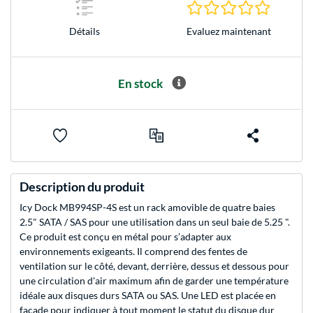
0.0 Étoile
Evaluez maintenant
Détails
En stock
Description du produit
Icy Dock MB994SP-4S est un rack amovible de quatre baies
2.5" SATA / SAS pour une utilisation dans un seul baie de 5.25 ".
Ce produit est conçu en métal pour s’adapter aux
environnements exigeants. Il comprend des fentes de
ventilation sur le côté, devant, derrière, dessus et dessous pour
une circulation d'air maximum afin de garder une température
idéale aux disques durs SATA ou SAS. Une LED est placée en
façade pour indiquer à tout moment le statut du disque dur