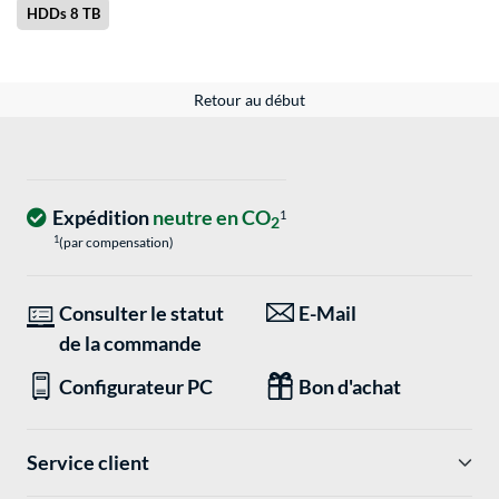
HDDs 8 TB
Retour au début
Expédition
neutre en CO
1
2
1
(par compensation)
Consulter le statut
E-Mail
de la commande
Configurateur PC
Bon d'achat
Service client