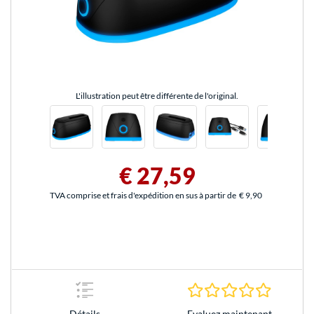
L'illustration peut être différente de l'original.
€ 27,59
TVA comprise et frais d'expédition en sus à partir de
€ 9,90
0.0 Étoile
Evaluez maintenant
Détails