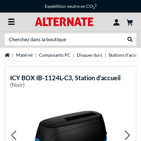
1
Expédition neutre en CO
2
Recherche
Recher
Page d'accueil
Matériel
Composants PC
Disques durs
Stations d'accue
ICY BOX
IB-1124L-C3, Station d'accueil
(Noir)