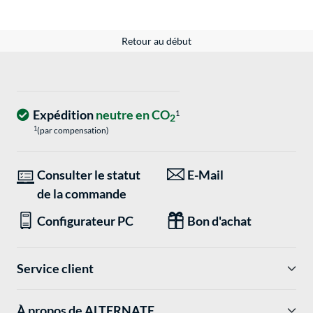
Retour au début
Expédition
neutre en CO
1
2
1
(par compensation)
Consulter le statut
E-Mail
de la commande
Configurateur PC
Bon d'achat
Service client
À propos de ALTERNATE