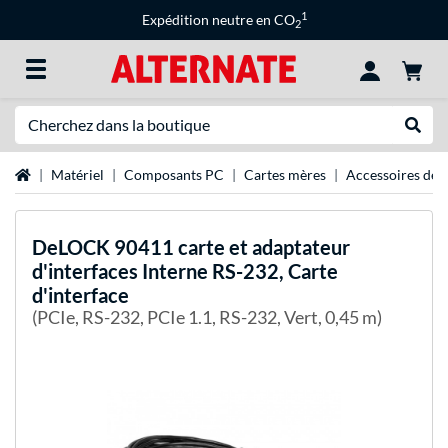
1
Expédition neutre en CO
2
Recherche
Recher
Page d'accueil
Matériel
Composants PC
Cartes mères
Accessoires de 
DeLOCK
90411 carte et adaptateur
d'interfaces Interne RS-232, Carte
d'interface
(PCIe, RS-232, PCIe 1.1, RS-232, Vert, 0,45 m)