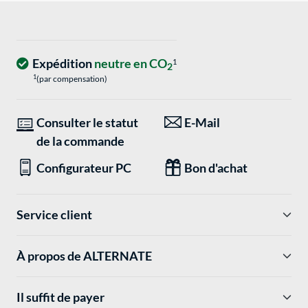
Expédition
neutre en CO
1
2
1
(par compensation)
Consulter le statut
E-Mail
de la commande
Configurateur PC
Bon d'achat
Service client
À propos de ALTERNATE
Il suffit de payer