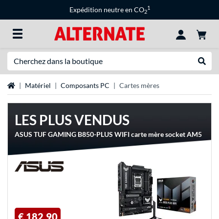
1
Expédition neutre en CO
2
Recherche
Recher
Page d'accueil
Matériel
Composants PC
Cartes mères
LES PLUS VENDUS
ASUS TUF GAMING B850-PLUS WIFI carte mère socket AM5
€ 182,90