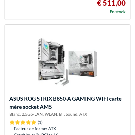
€ 511,00
En stock
ASUS
ROG STRIX B850-A GAMING WIFI carte
mère socket AM5
Blanc, 2.5Gb-LAN, WLAN, BT, Sound, ATX
(1)
Facteur de forme: ATX
Graphique: 2x PCIe x16