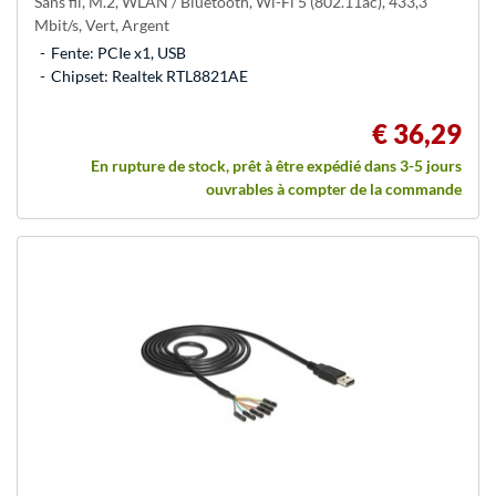
Sans fil, M.2, WLAN / Bluetooth, Wi-Fi 5 (802.11ac), 433,3
Mbit/s, Vert, Argent
Fente: PCIe x1, USB
Chipset: Realtek RTL8821AE
€ 36,29
En rupture de stock, prêt à être expédié dans 3-5 jours
ouvrables à compter de la commande