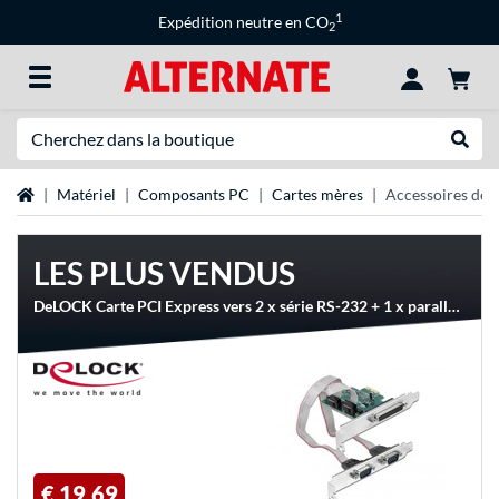
1
Expédition neutre en CO
2
Recherche
Recher
Page d'accueil
Matériel
Composants PC
Cartes mères
Accessoires de 
LES PLUS VENDUS
DeLOCK Carte PCI Express vers 2 x série RS-232 + 1 x parallèle IEEE1284, Carte d'interface
€ 19,69