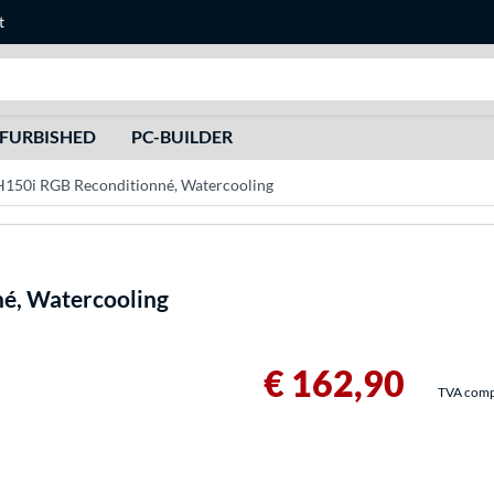
t
Recherche
FURBISHED
PC-BUILDER
H150i RGB Reconditionné, Watercooling
é, Watercooling
€ 162,90
TVA compri