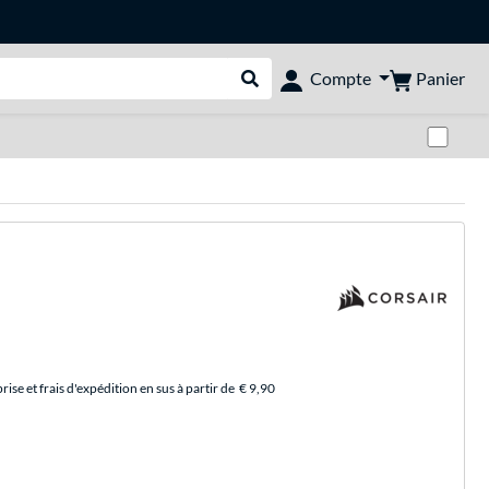
Panier
Compte
Rechercher dans le shop
Pas
se et frais d'expédition en sus à partir de
€ 9,90