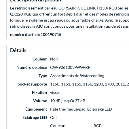
Le refroidissement par eau CORSAIR iCUE LINK H150i RGB Series p
QX120 RGB qui offrent un fort débit d’air et des modes de refroidi
lorsque le système est au repos ou sous faible charge. Avec le suppo
refroidisseurs AIO sont conçus pour une installation rapide et sans
numéro d'article 100190715
Détails
Couleur
Noir
Numéro de pièce
CW-9061003-WW/RF
Type
Assortiments de Watercooling
Socket supporté
1150, 1151, 1155, 1156, 1200, 1700, 2011,
Fixation
vissé
Volume
10 dB jusqu'à 37 dB
Équipement
Pâte thermique/pad, Éclairage LED
Éclairage LED
Oui
Couleur
RGB