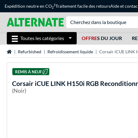
1
Expédition neutre en CO
Traitement facile des retours
Aide
et
contac
2
Toutes les catégories
OFFRE
S DU JOUR
RE
Page d'accueil
Refurbished
Refroidissement liquide
Corsair iCUE LINK 
REMIS À NEUF
Corsair
iCUE LINK H150i RGB Reconditionn
(Noir)