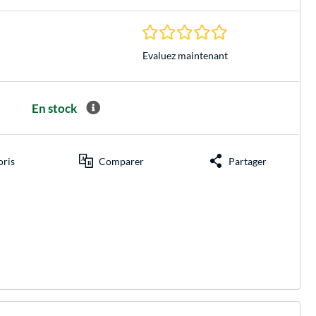
0.0 Étoiles à 0 Évalu
Evaluez maintenant
En stock
oris
Comparer
Partager