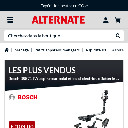
1
Expédition neutre en CO
2
Recherche
Recher
Page d'accueil
Ménage
Petits appareils ménagers
Aspirateurs
Aspirateu
LES PLUS VENDUS
Bosch BSS711W aspirateur balai et balai électrique Batterie Sec Sans sac 0,3 L Noir, Argent, Blanc, Aspirateur balais
€ 303,00