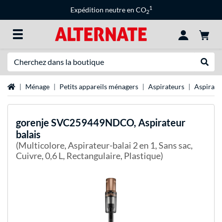
1
Expédition neutre en CO
2
Recherche
Recher
Page d'accueil
Ménage
Petits appareils ménagers
Aspirateurs
Aspirate
gorenje
SVC259449NDCO, Aspirateur
balais
(Multicolore, Aspirateur-balai 2 en 1, Sans sac,
Cuivre, 0,6 L, Rectangulaire, Plastique)