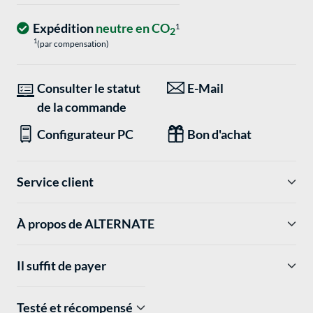
Expédition
neutre en CO
1
2
1
(par compensation)
Consulter le statut
E-Mail
de la commande
Configurateur PC
Bon d'achat
Service client
À propos de ALTERNATE
Il suffit de payer
Testé et récompensé