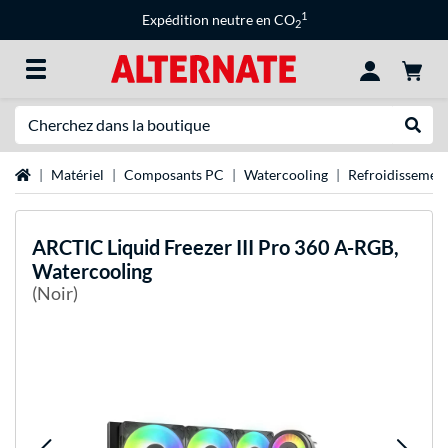
1
Expédition neutre en CO
2
Recherche
Recher
Page d'accueil
Matériel
Composants PC
Watercooling
Refroidissement
ARCTIC
Liquid Freezer III Pro 360 A-RGB,
Watercooling
(Noir)