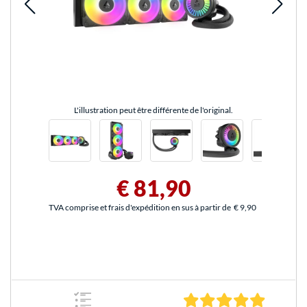
L'illustration peut être différente de l'original.
€ 81,90
TVA comprise et frais d'expédition en sus à partir de
€ 9,90
5.0 Étoile