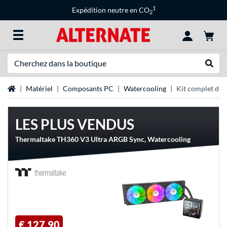
1
Expédition neutre en CO
2
Recherche
Recher
Page d'accueil
Matériel
Composants PC
Watercooling
Kit complet de 
LES PLUS VENDUS
Thermaltake TH360 V3 Ultra ARGB Sync, Watercooling
€ 127,90