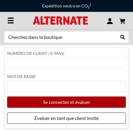
1
Expédition neutre en CO
2
Recherche
Recher
NUMÉRO DE CLIENT / E-MAIL
MOT DE PASSE
Se connecter et évaluer
Évaluer en tant que client invité