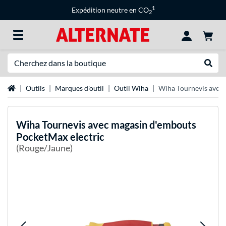
1
Expédition neutre en CO
2
Recherche
Recher
Page d'accueil
Outils
Marques d'outil
Outil Wiha
Wiha Tournevis avec 
Wiha
Tournevis avec magasin d'embouts
PocketMax electric
(Rouge/Jaune)