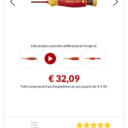
L'illustration peut être différente de l'original.
€ 32,09
TVA comprise et frais d'expédition en sus à partir de
€ 9,90
5.0 Étoile