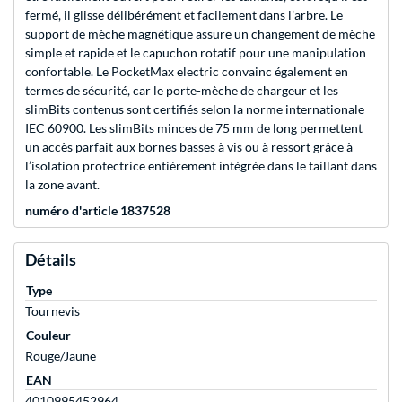
fermé, il glisse délibérément et facilement dans l’arbre. Le
support de mèche magnétique assure un changement de mèche
simple et rapide et le capuchon rotatif pour une manipulation
confortable. Le PocketMax electric convainc également en
termes de sécurité, car le porte-mèche de chargeur et les
slimBits contenus sont certifiés selon la norme internationale
IEC 60900. Les slimBits minces de 75 mm de long permettent
un accès parfait aux bornes basses à vis ou à ressort grâce à
l’isolation protectrice entièrement intégrée dans le taillant dans
la zone avant.
numéro d'article 1837528
Détails
Type
Tournevis
Couleur
Rouge/Jaune
EAN
4010995452964