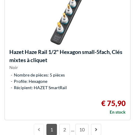
Hazet
Haze Rail 1/2" Hexagon small-5fach, Clés
mixtes à cliquet
Noir
Nombre de pièces: 5 pièces
Profile: Hexagone
Récipient: HAZET SmartRail
€ 75,90
En stock
1
2
10
…