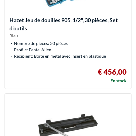
Hazet
Jeu de douilles 905, 1/2", 30 pièces, Set
d'outils
Bleu
Nombre de pièces: 30 pièces
Profile: Fente, Allen
Récipient: Boîte en métal avec insert en plastique
€ 456,00
En stock