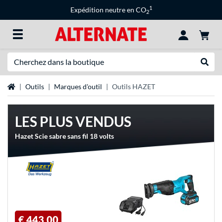
1
Expédition neutre en CO
2
Recherche
Recher
Page d'accueil
Outils
Marques d'outil
Outils HAZET
LES PLUS VENDUS
Hazet Scie sabre sans fil 18 volts
€ 443,00