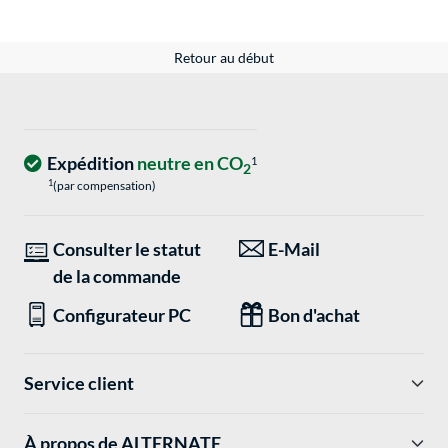
Retour au début
Expédition
neutre en CO
1
2
1
(par compensation)
Consulter le statut
E-Mail
de la commande
Configurateur PC
Bon d'achat
Service client
À propos de ALTERNATE