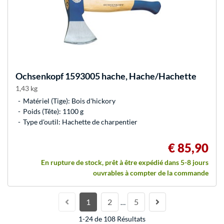
Ochsenkopf
1593005 hache, Hache/Hachette
1,43 kg
Matériel (Tige): Bois d'hickory
Poids (Tête): 1100 g
Type d'outil: Hachette de charpentier
€ 85,90
En rupture de stock, prêt à être expédié dans 5-8 jours
ouvrables à compter de la commande
1
2
5
…
1-24 de 108 Résultats