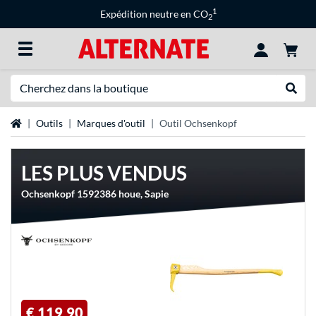
1
Expédition neutre en CO
2
Recherche
Recher
Page d'accueil
Outils
Marques d'outil
Outil Ochsenkopf
LES PLUS VENDUS
Ochsenkopf 1592386 houe, Sapie
€ 119,90