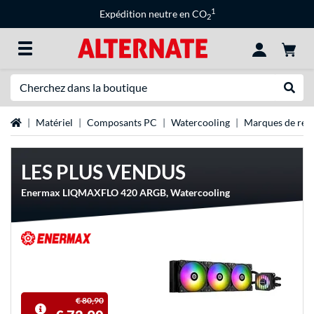
1
Expédition neutre en CO
2
Recherche
Recher
Page d'accueil
Matériel
Composants PC
Watercooling
Marques de refr
LES PLUS VENDUS
Enermax LIQMAXFLO 420 ARGB, Watercooling
€ 80,90