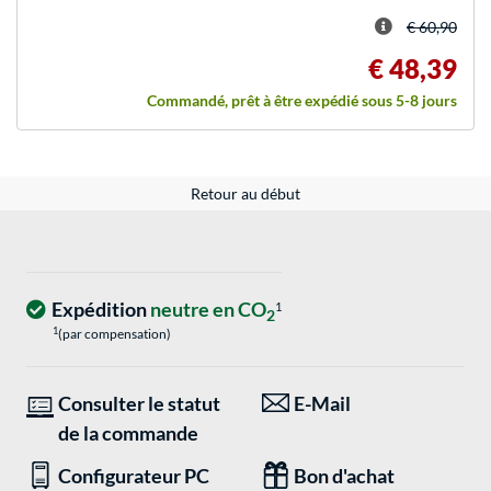
€ 60,90
€ 48,39
Commandé, prêt à être expédié sous 5-8 jours
Retour au début
Expédition
neutre en CO
1
2
1
(par compensation)
Consulter le statut
E-Mail
de la commande
Configurateur PC
Bon d'achat