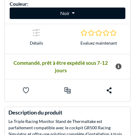
Couleur:
Noir
0.0 Étoile
Evaluez maintenant
Détails
Commandé, prêt à être expédié sous 7-12
jours
Description du produit
Le Triple Racing Monitor Stand de Thermaltake est
parfaitement compatible avec le cockpit GR500 Racing
Simulator et offre une solution complète d’installation à trois