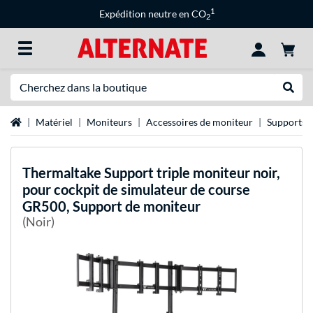
1
Expédition neutre en CO
2
Recherche
Recher
Page d'accueil
Matériel
Moniteurs
Accessoires de moniteur
Supports 
Thermaltake
Support triple moniteur noir,
pour cockpit de simulateur de course
GR500, Support de moniteur
(Noir)