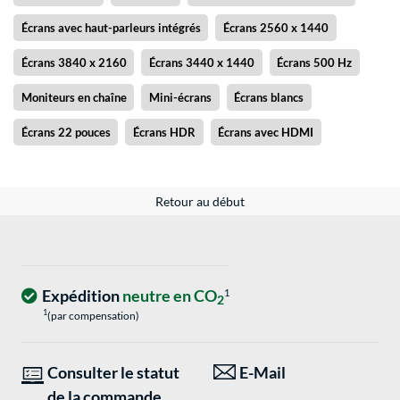
Écrans avec haut-parleurs intégrés
Écrans 2560 x 1440
Écrans 3840 x 2160
Écrans 3440 x 1440
Écrans 500 Hz
Moniteurs en chaîne
Mini-écrans
Écrans blancs
Écrans 22 pouces
Écrans HDR
Écrans avec HDMI
Retour au début
Expédition
neutre en CO
1
2
1
(par compensation)
Consulter le statut
E-Mail
de la commande