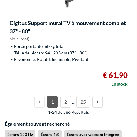
Digitus
Support mural TV à mouvement complet
37" - 80"
Noir (Mat)
Force portante: 60 kg total
Taille de l'écran: 94 - 203 cm (37" - 80")
Ergonomie: Rotatif, Inclinable, Pivotant
€ 61,90
En stock
1
2
25
…
1-24 de 586 Résultats
Également souvent recherché
Écrans 120 Hz
Écrans 4:3
Écrans avec webcam intégrée