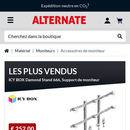
1
Expédition neutre en CO
2
Recherche
Recher
Page d'accueil
Matériel
Moniteurs
Accessoires de moniteur
LES PLUS VENDUS
ICY BOX Damond Stand 666, Support de moniteur
€ 252,00