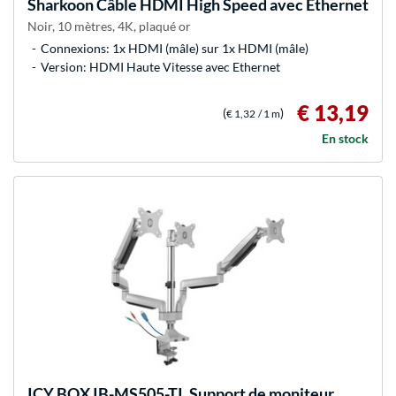
Sharkoon
Câble HDMI High Speed avec Ethernet
Noir, 10 mètres, 4K, plaqué or
Connexions: 1x HDMI (mâle) sur 1x HDMI (mâle)
Version: HDMI Haute Vitesse avec Ethernet
€ 13,19
(
)
€ 1,32
/ 1 m
En stock
ICY BOX
IB-MS505-TI, Support de moniteur