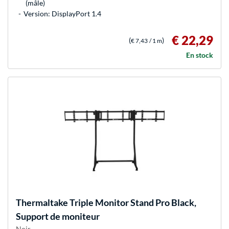
(mâle)
Version: DisplayPort 1.4
€ 22,29
(
)
€ 7,43
/ 1 m
En stock
Thermaltake
Triple Monitor Stand Pro Black,
Support de moniteur
Noir