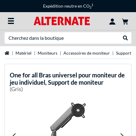
1
Expédition neutre en CO
2
Recherche
Recher
Page d'accueil
Matériel
Moniteurs
Accessoires de moniteur
Supports 
One for all
Bras universel pour moniteur de
jeu individuel, Support de moniteur
(Gris)