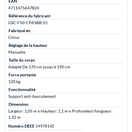
EAN
4711475647824
Référence du fabricant
GSC-F50-CPASBB-01
Fabriqué en
China
Réglage de la hauteur
Manuelle
Taille du corps
Adapté De 170 cm jusqu'à 190 cm
Force portante
120 kg
Fonctionnalité
Support anti-basculement
Dimension
Largeur: 1,05 m x Hauteur: 1,1 m x Profondeur/longueur:
1,32 m
Numéro DEEE
54978142