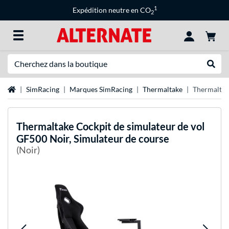
1
Expédition neutre en CO
2
Recherche
Recher
Page d'accueil
SimRacing
Marques SimRacing
Thermaltake
Thermaltake
Thermaltake
Cockpit de simulateur de vol
GF500 Noir, Simulateur de course
(Noir)