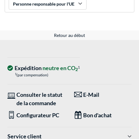
Personne responsable pour l'UE
Retour au début
Expédition
neutre en CO
1
2
1
(par compensation)
Consulter le statut
E-Mail
de la commande
Configurateur PC
Bon d'achat
Service client