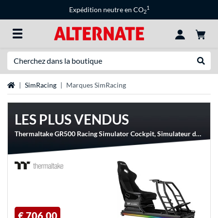
1
Expédition neutre en CO
2
Recherche
Recher
Page d'accueil
SimRacing
Marques SimRacing
LES PLUS VENDUS
Thermaltake GR500 Racing Simulator Cockpit, Simulateur de course
€ 706,00