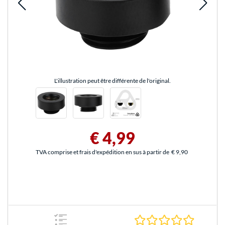
L'illustration peut être différente de l'original.
€ 4,99
TVA comprise et frais d'expédition en sus à partir de
€ 9,90
0.0 Étoile