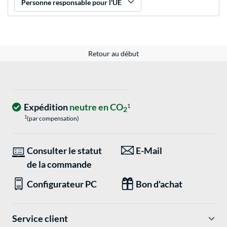
Personne responsable pour l'UE
Retour au début
Expédition
neutre en CO
1
2
1
(par compensation)
Consulter le statut
E-Mail
de la commande
Configurateur PC
Bon d'achat
Service client