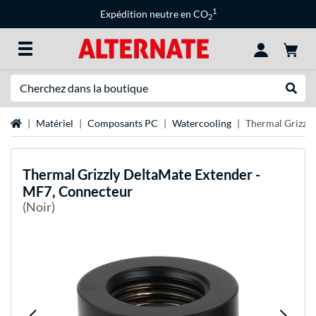
1
Expédition neutre en CO
2
Recherche
Recher
Page d'accueil
Matériel
Composants PC
Watercooling
Thermal Grizzly
Thermal Grizzly
DeltaMate Extender -
MF7, Connecteur
(Noir)