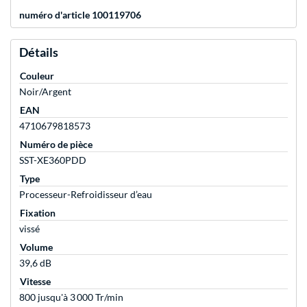
numéro d'article 100119706
Détails
Couleur
Noir/Argent
EAN
4710679818573
Numéro de pièce
SST-XE360PDD
Type
Processeur-Refroidisseur d’eau
Fixation
vissé
Volume
39,6 dB
Vitesse
800 jusqu'à 3 000 Tr/min