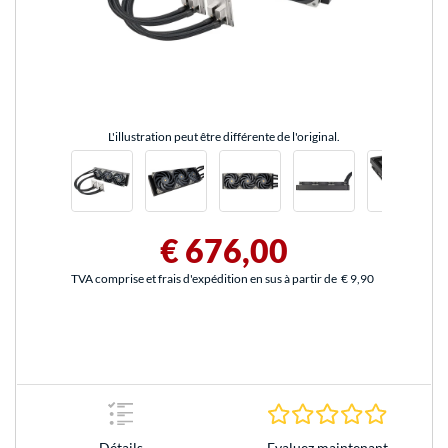
L'illustration peut être différente de l'original.
€ 676,00
TVA comprise et frais d'expédition en sus à partir de
€ 9,90
0.0 Étoile
Evaluez maintenant
Détails