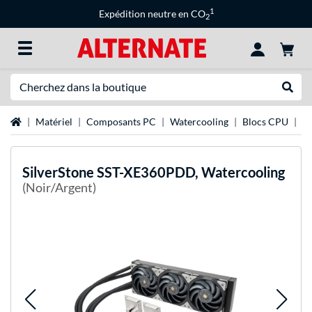
1
Expédition neutre en CO
2
Recherche
Recher
Page d'accueil
Matériel
Composants PC
Watercooling
Blocs CPU
Si
SilverStone
SST-XE360PDD, Watercooling
(Noir/Argent)