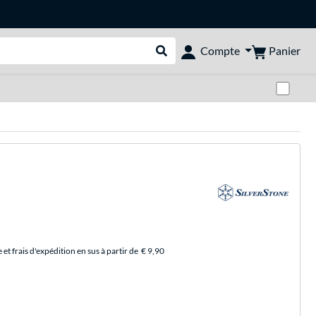
Panier
Compte
Rechercher dans le shop
Pas
et frais d'expédition en sus à partir de
€ 9,90