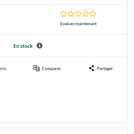
0.0 Étoiles à 0 Évalu
Evaluez maintenant
En stock
oris
Comparer
Partager