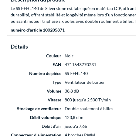
Le SST-FHL140 de Silverstone est fabriqué en matériau LCP, offrant 
durabilité, offrant stabilité et longévité même lors d’un fonctionne
puissant moteur triphasé six pôles avec double roulement à billes, la
numéro d'article 100205871
Détails
Couleur
Noir
EAN
4711643770231
Numéro de pièce
SST-FHL140
Type
Ventilateur de boîtier
Volume
38,8 dB
Vitesse
800 jusqu'à 2 500 Tr/min
Stockage de ventilateur
Double roulement à billes
Débit volumique
123,8 cfm
Débit d’air
jusqu'à 7,66
Connecteur d'alimentation
4 broches PWM