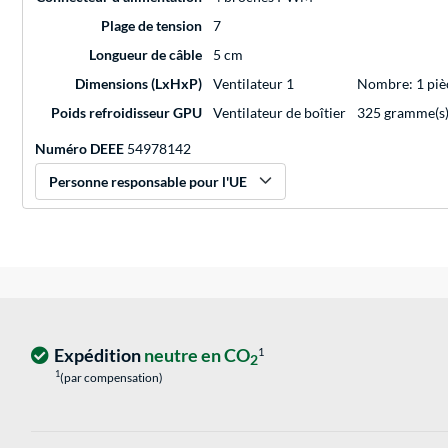
Plage de tension
7
Longueur de câble
5 cm
Dimensions (LxHxP)
Ventilateur 1
Nombre: 1 piè
Poids refroidisseur GPU
Ventilateur de boîtier
325 gramme(s
Numéro DEEE
54978142
Personne responsable pour l'UE
Expédition
neutre en CO
1
2
1
(par compensation)