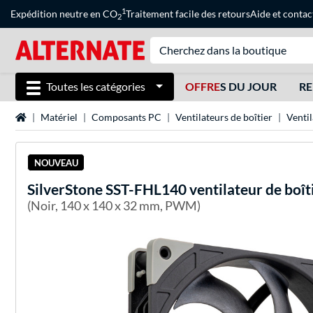
1
Expédition neutre en CO
Traitement facile des retours
Aide
et
contac
2
Toutes les catégories
OFFRE
S DU JOUR
RE
Page d'accueil
Matériel
Composants PC
Ventilateurs de boîtier
Venti
NOUVEAU
SilverStone
SST-FHL140 ventilateur de boît
(Noir, 140 x 140 x 32 mm, PWM)