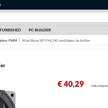
t
Recherche
FURBISHED
PC-BUILDER
lateur PWM
SilverStone SST-FHL140 ventilateur de boîtier
ier
€ 40,29
TVA comprise 