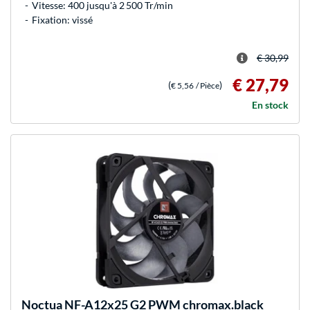
Vitesse: 400 jusqu'à 2 500 Tr/min
Fixation: vissé
€ 30,99
€ 27,79
(
)
€ 5,56
/ Pièce
En stock
Noctua
NF-A12x25 G2 PWM chromax.black