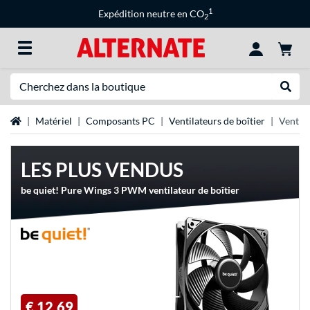
1
Expédition neutre en CO
2
Recherche
Recher
Page d'accueil
Matériel
Composants PC
Ventilateurs de boîtier
Ventil
LES PLUS VENDUS
be quiet! Pure Wings 3 PWM ventilateur de boîtier
€ 12,69