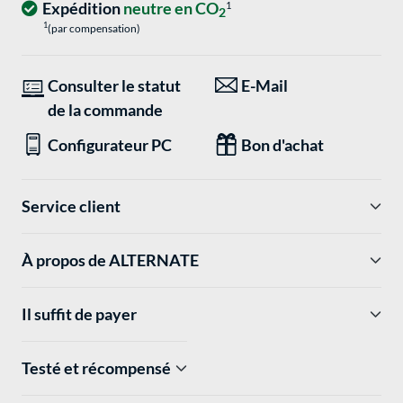
Expédition
neutre en CO
1
2
1
(par compensation)
Consulter le statut
E-Mail
de la commande
Configurateur PC
Bon d'achat
Service client
À propos de ALTERNATE
Il suffit de payer
Testé et récompensé