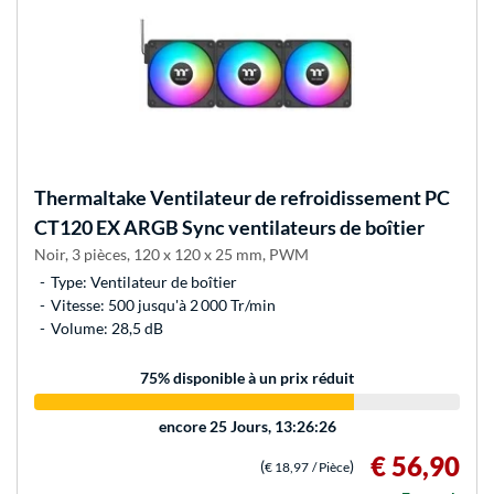
Thermaltake
Ventilateur de refroidissement PC
CT120 EX ARGB Sync ventilateurs de boîtier
Noir, 3 pièces, 120 x 120 x 25 mm, PWM
Type: Ventilateur de boîtier
Vitesse: 500 jusqu'à 2 000 Tr/min
Volume: 28,5 dB
75
% disponible à un prix réduit
encore
25 Jours, 13:26:26
€ 56,90
(
)
€ 18,97
/ Pièce