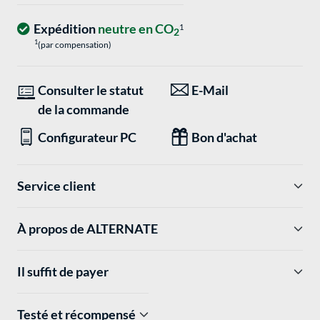
Expédition
neutre en CO
1
2
1
(par compensation)
Consulter le statut
E-Mail
de la commande
Configurateur PC
Bon d'achat
Service client
À propos de ALTERNATE
Il suffit de payer
Testé et récompensé