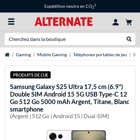
1
Expédition neutre en CO
2
Recherche
Recher
Page d'accueil
Gaming
Mobile Gaming
Téléphones portables de jeu
Sam
PRODUITS DE L'UE
Samsung
Galaxy S25 Ultra 17,5 cm (6.9")
Double SIM Android 15 5G USB Type-C 12
Go 512 Go 5000 mAh Argent, Titane, Blanc
smartphone
(Argent | 512 Go | Android 15 | Dual-SIM)