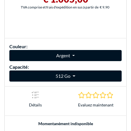
TVA comprise et frais d'expédition en sus à partir de
€ 9,90
Couleur:
Argent
Capacité:
512 Go
0.0 Étoile
Evaluez maintenant
Détails
Momentanément indisponible