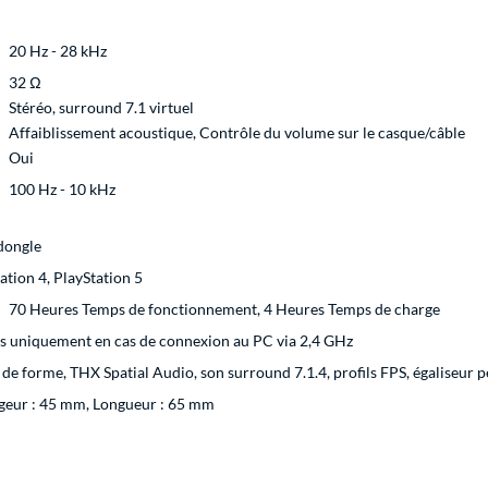
20 Hz - 28 kHz
32 Ω
Stéréo, surround 7.1 virtuel
Affaiblissement acoustique, Contrôle du volume sur le casque/câble
Oui
100 Hz - 10 kHz
-dongle
ation 4, PlayStation 5
70 Heures Temps de fonctionnement, 4 Heures Temps de charge
es uniquement en cas de connexion au PC via 2,4 GHz
de forme, THX Spatial Audio, son surround 7.1.4, profils FPS, égaliseur 
argeur : 45 mm, Longueur : 65 mm