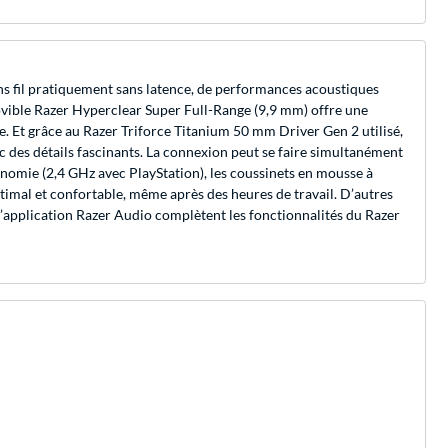
ns fil pratiquement sans latence, de performances acoustiques
ovible Razer Hyperclear Super Full-Range (9,9 mm) offre une
e. Et grâce au Razer Triforce Titanium 50 mm Driver Gen 2 utilisé,
ec des détails fascinants. La connexion peut se faire simultanément
tonomie (2,4 GHz avec PlayStation), les coussinets en mousse à
imal et confortable, même après des heures de travail. D’autres
 l’application Razer Audio complètent les fonctionnalités du Razer