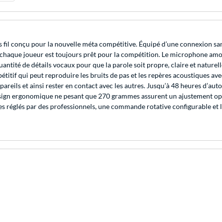
s fil conçu pour la nouvelle méta compétitive. Équipé d’une connexion sa
, chaque joueur est toujours prêt pour la compétition. Le microphone am
ntité de détails vocaux pour que la parole soit propre, claire et naturell
étitif qui peut reproduire les bruits de pas et les repères acoustiques av
areils et ainsi rester en contact avec les autres. Jusqu’à 48 heures d’au
esign ergonomique ne pesant que 270 grammes assurent un ajustement opt
ores réglés par des professionnels, une commande rotative configurable et