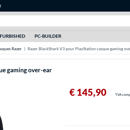
t
Recherche
FURBISHED
PC-BUILDER
sques Razer
Razer BlackShark V3 pour PlayStation casque gaming ove
ue gaming over-ear
€ 145,90
TVA compri