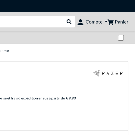
Panier
Compte
Rechercher dans le shop
Pas
r-ear
se et frais d'expédition en sus à partir de
€ 9,90