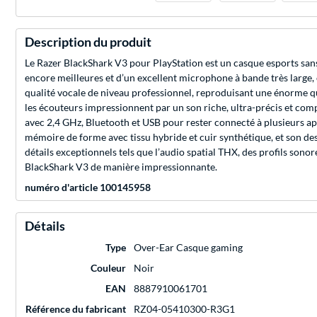
Description du produit
Le Razer BlackShark V3 pour PlayStation est un casque esports san
encore meilleures et d’un excellent microphone à bande très large
qualité vocale de niveau professionnel, reproduisant une énorme qua
les écouteurs impressionnent par un son riche, ultra-précis et comp
avec 2,4 GHz, Bluetooth et USB pour rester connecté à plusieurs app
mémoire de forme avec tissu hybride et cuir synthétique, et son d
détails exceptionnels tels que l’audio spatial THX, des profils son
BlackShark V3 de manière impressionnante.
numéro d'article 100145958
Détails
Type
Over-Ear Casque gaming
Couleur
Noir
EAN
8887910061701
Référence du fabricant
RZ04-05410300-R3G1