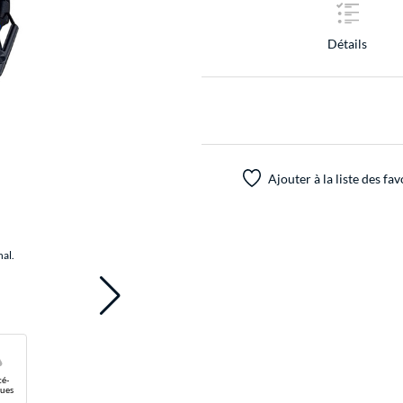
Détails
Ajouter à la liste des fav
nal.
té-
ues