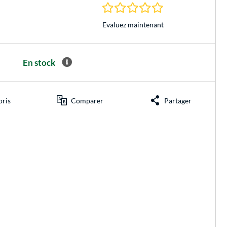
0.0 Étoiles à 0 Évalu
Evaluez maintenant
En stock
oris
Comparer
Partager