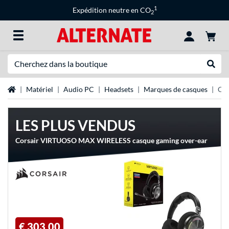
1
Expédition neutre en CO
2
Recherche
Recher
Page d'accueil
Matériel
Audio PC
Headsets
Marques de casques
Cas
LES PLUS VENDUS
Corsair VIRTUOSO MAX WIRELESS casque gaming over-ear
€ 303,00