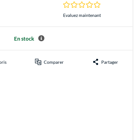
0.0 Étoiles à 0 Évalu
Evaluez maintenant
En stock
oris
Comparer
Partager