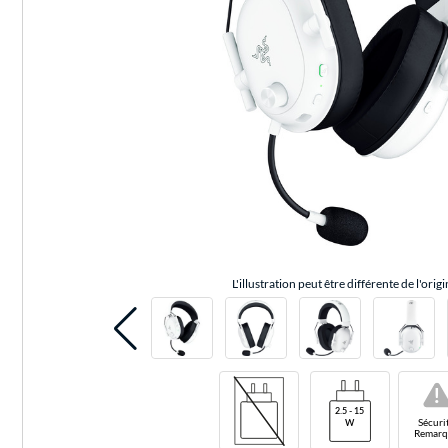
L'illustration peut être différente de l'origi
!
Sécuri
Remarq