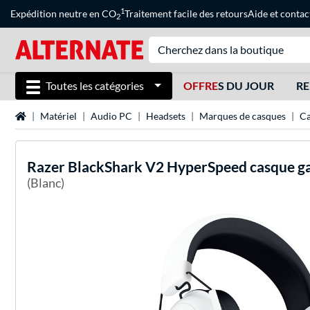
1
Expédition neutre en CO
Traitement facile des retours
Aide
et
contac
2
Toutes les catégories
OFFRE
S DU JOUR
RE
Page d'accueil
Matériel
Audio PC
Headsets
Marques de casques
Ca
Razer
BlackShark V2 HyperSpeed casque g
(Blanc)