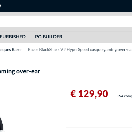
t
Recherche
FURBISHED
PC-BUILDER
sques Razer
Razer BlackShark V2 HyperSpeed casque gaming over-ea
aming over-ear
€ 129,90
TVA compri