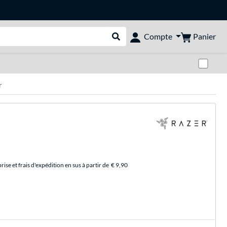
Panier
Compte
Rechercher dans le shop
Pas
r
se et frais d'expédition en sus à partir de
€ 9,90