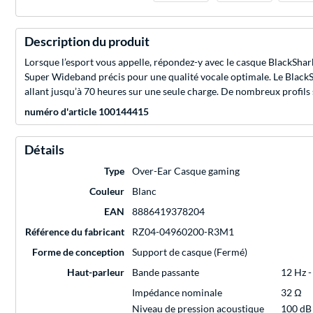
Description du produit
Lorsque l’esport vous appelle, répondez-y avec le casque BlackSha
Super Wideband précis pour une qualité vocale optimale. Le BlackSh
allant jusqu’à 70 heures sur une seule charge. De nombreux profils
numéro d'article 100144415
Détails
Type
Over-Ear Casque gaming
Couleur
Blanc
EAN
8886419378204
Référence du fabricant
RZ04-04960200-R3M1
Forme de conception
Support de casque (Fermé)
Haut-parleur
Bande passante
12 Hz -
Impédance nominale
32 Ω
Niveau de pression acoustique
100 dB