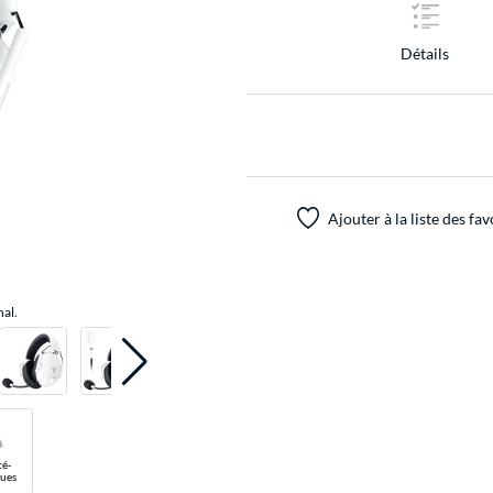
Détails
Ajouter à la liste des fav
nal.
té-
ues