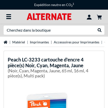
1
Expédition neutre en CO
2
Recherche
Recher
Page d'accueil
Matériel
Imprimantes
Accessoires pour Imprimantes
Ca
Peach
LC-3233 cartouche d'encre 4
pièce(s) Noir, Cyan, Magenta, Jaune
(Noir, Cyan, Magenta, Jaune, 65 ml, 16 ml, 4
pièce(s), Multi pack)