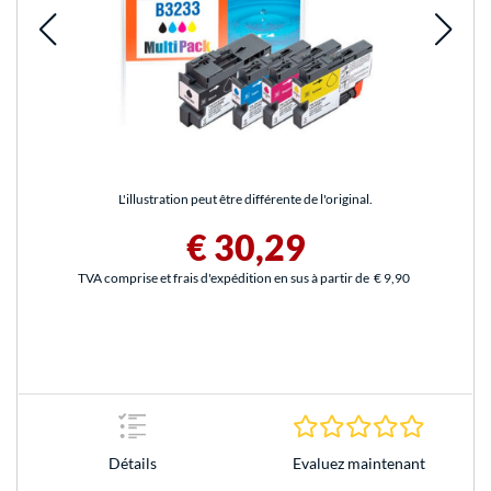
L'illustration peut être différente de l'original.
€ 30,29
TVA comprise et frais d'expédition en sus à partir de
€ 9,90
0.0 Étoile
Evaluez maintenant
Détails