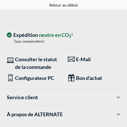
Retour au début
Expédition
neutre en CO
1
2
1
(par compensation)
Consulter le statut
E-Mail
de la commande
Configurateur PC
Bon d'achat
Service client
À propos de ALTERNATE