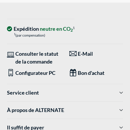
Expédition
neutre en CO
1
2
1
(par compensation)
Consulter le statut
E-Mail
de la commande
Configurateur PC
Bon d'achat
Service client
À propos de ALTERNATE
Il suffit de payer