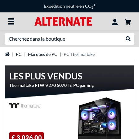
1
Expédition neutre en CO
2
Recherche
Recher
Page d'accueil
PC
Marques de PC
PC Thermaltake
LES PLUS VENDUS
Thermaltake FTW V270 5070 Ti, PC gaming
€ 3.026,00