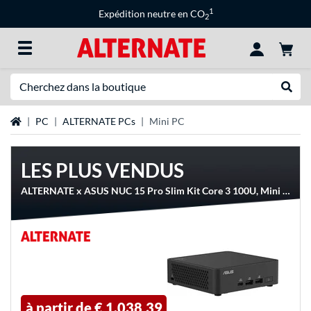
1
Expédition neutre en CO
2
Recherche
Recher
Page d'accueil
PC
ALTERNATE PCs
Mini PC
LES PLUS VENDUS
ALTERNATE x ASUS NUC 15 Pro Slim Kit Core 3 100U, Mini PC
à partir de
€ 1.038,39