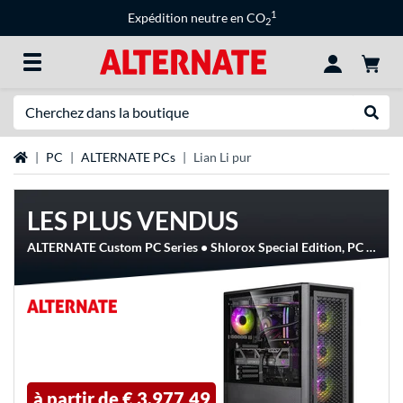
1
Expédition neutre en CO
2
Recherche
Recher
Page d'accueil
PC
ALTERNATE PCs
Lian Li pur
LES PLUS VENDUS
ALTERNATE Custom PC Series • Shlorox Special Edition, PC gaming
à partir de
€ 3.977,49