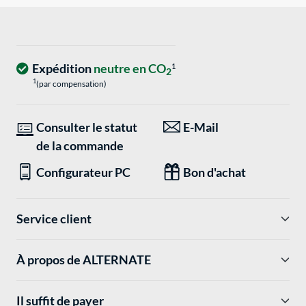
Expédition
neutre en CO
1
2
1
(par compensation)
Consulter le statut
E-Mail
de la commande
Configurateur PC
Bon d'achat
Service client
À propos de ALTERNATE
Il suffit de payer