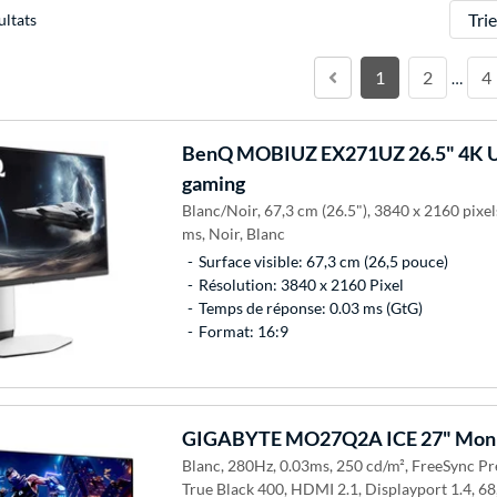
Trier
ultats
1
2
4
…
BenQ
MOBIUZ EX271UZ 26.5" 4K 
gaming
Blanc/Noir, 67,3 cm (26.5"), 3840 x 2160 pixe
ms, Noir, Blanc
Surface visible: 67,3 cm (26,5 pouce)
Résolution: 3840 x 2160 Pixel
Temps de réponse: 0.03 ms (GtG)
Format: 16:9
GIGABYTE
MO27Q2A ICE 27" Moni
Blanc, 280Hz, 0.03ms, 250 cd/m², FreeSync 
True Black 400, HDMI 2.1, Displayport 1.4, 68