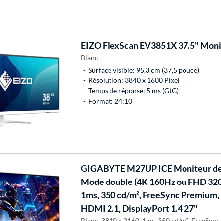
EIZO
FlexScan EV3851X 37.5" Moni
Blanc
Surface visible: 95,3 cm (37,5 pouce)
Résolution: 3840 x 1600 Pixel
Temps de réponse: 5 ms (GtG)
Format: 24:10
GIGABYTE
M27UP ICE Moniteur de 
Mode double (4K 160Hz ou FHD 320H
1ms, 350 cd/m², FreeSync Premium
HDMI 2.1, DisplayPort 1.4 27"
Blanc, 3840 x 2160, 1ms, 350 cd/m², FreeSyn