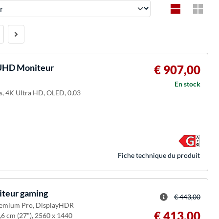
UHD Moniteur
€ 907,00
En stock
ls, 4K Ultra HD, OLED, 0,03
Fiche technique du produit
teur gaming
€ 443,00
Premium Pro, DisplayHDR
€ 413,00
,6 cm (27"), 2560 x 1440