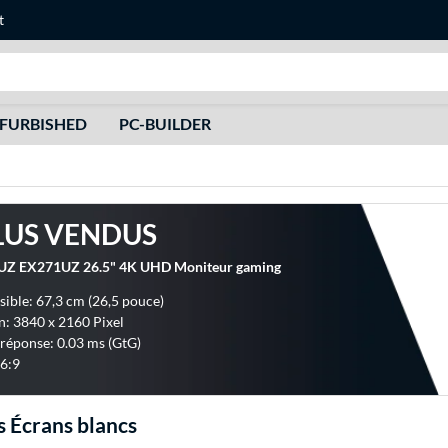
t
Recherche
FURBISHED
PC-BUILDER
LUS VENDUS
Z EX271UZ 26.5" 4K UHD Moniteur gaming
sible: 67,3 cm (26,5 pouce)
n: 3840 x 2160 Pixel
réponse: 0.03 ms (GtG)
6:9
 Écrans blancs