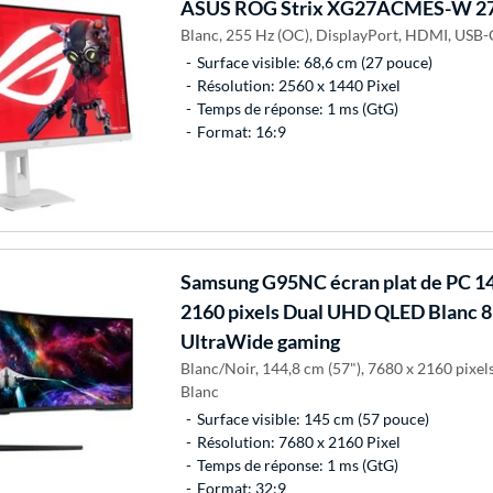
ASUS
ROG Strix XG27ACMES-W 27"
Blanc, 255 Hz (OC), DisplayPort, HDMI, USB-
Surface visible: 68,6 cm (27 pouce)
Résolution: 2560 x 1440 Pixel
Temps de réponse: 1 ms (GtG)
Format: 16:9
Samsung
G95NC écran plat de PC 14
2160 pixels Dual UHD QLED Blanc
UltraWide gaming
Blanc/Noir, 144,8 cm (57"), 7680 x 2160 pixe
Blanc
Surface visible: 145 cm (57 pouce)
Résolution: 7680 x 2160 Pixel
Temps de réponse: 1 ms (GtG)
Format: 32:9