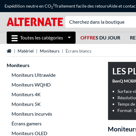
1
Expédition neutre en CO
Traitement facile des retours
Aide
et
contac
2
Toutes les catégories
OFFRE
S DU JOUR
RE
Page d'accueil
Matériel
Moniteurs
Écrans blancs
Moniteurs
LES P
Moniteurs Ultrawide
BenQ MOBIU
Moniteurs WQHD
Surface vi
Moniteurs 4K
Résolutio
Moniteurs 5K
Temps de 
Format: 1
Moniteurs incurvés
Écrans gamers
Moniteurs
Moniteurs OLED